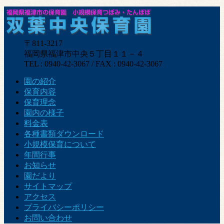
〒811-3217
福岡県福津市中央５丁目１１－４
TEL : 0940-42-3067 / FAX : 0940-42-3067
園の紹介
保育内容
保育理念
園内の様子
料金表
各種書類ダウンロード
小規模保育について
年間行事
お知らせ
園だより
サイトマップ
アクセス
プライバシーポリシー
お問い合わせ