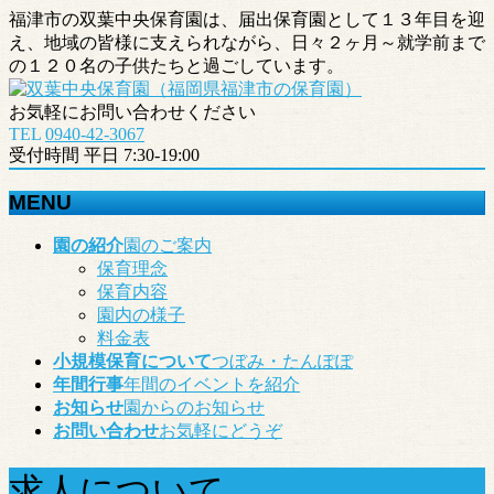
福津市の双葉中央保育園は、届出保育園として１３年目を迎
え、地域の皆様に支えられながら、日々２ヶ月～就学前まで
の１２０名の子供たちと過ごしています。
お気軽にお問い合わせください
TEL
0940-42-3067
受付時間 平日 7:30-19:00
MENU
メ
園の紹介
園のご案内
ニ
保育理念
ュ
保育内容
ー
園内の様子
を
料金表
飛
小規模保育について
つぼみ・たんぽぽ
ば
年間行事
年間のイベントを紹介
す
お知らせ
園からのお知らせ
お問い合わせ
お気軽にどうぞ
求人について