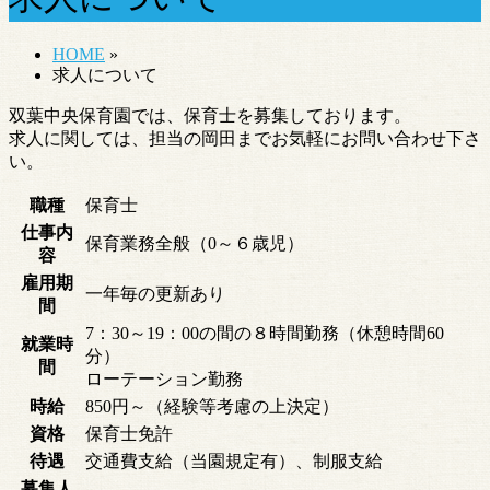
HOME
»
求人について
双葉中央保育園では、保育士を募集しております。
求人に関しては、担当の岡田までお気軽にお問い合わせ下さ
い。
職種
保育士
仕事内
保育業務全般（0～６歳児）
容
雇用期
一年毎の更新あり
間
7：30～19：00の間の８時間勤務（休憩時間60
就業時
分）
間
ローテーション勤務
時給
850円～（経験等考慮の上決定）
資格
保育士免許
待遇
交通費支給（当園規定有）、制服支給
募集人