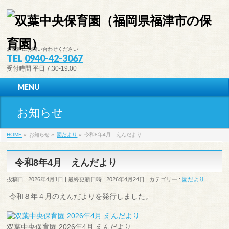
お気軽にお問い合わせください
TEL
0940-42-3067
受付時間 平日 7:30-19:00
MENU
お知らせ
HOME
»
お知らせ
»
園だより
»
令和8年4月 えんだより
令和8年4月 えんだより
投稿日 : 2026年4月1日
最終更新日時 : 2026年4月24日
カテゴリー :
園だより
令和８年４月のえんだよりを発行しました。
双葉中央保育園 2026年4月 えんだより