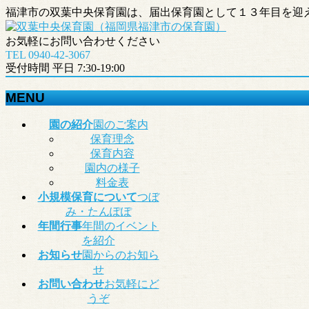
福津市の双葉中央保育園は、届出保育園として１３年目を迎
お気軽にお問い合わせください
TEL 0940-42-3067
受付時間 平日 7:30-19:00
MENU
メ
園の紹介
園のご案内
ニ
保育理念
ュ
保育内容
ー
園内の様子
を
料金表
飛
小規模保育について
つぼ
ば
み・たんぽぽ
す
年間行事
年間のイベント
を紹介
お知らせ
園からのお知ら
せ
お問い合わせ
お気軽にど
うぞ