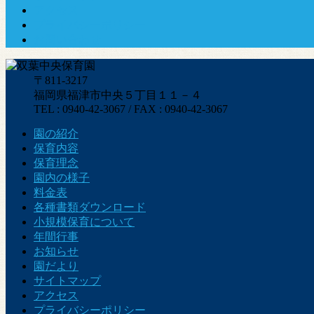
アクセス
プライバシーポリシー
お問い合わせ
〒811-3217
福岡県福津市中央５丁目１１－４
TEL : 0940-42-3067 / FAX : 0940-42-3067
園の紹介
保育内容
保育理念
園内の様子
料金表
各種書類ダウンロード
小規模保育について
年間行事
お知らせ
園だより
サイトマップ
アクセス
プライバシーポリシー